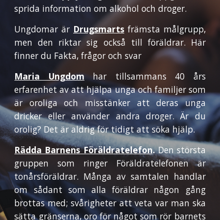
sprida information om alkohol och droger.
Ungdomar är
Drugsmarts
främsta målgrupp,
men den riktar sig också till föräldrar. Här
finner du Fakta, frågor och svar
Maria Ungdom
har tillsammans 40 års
erfarenhet av att hjälpa unga och familjer som
är oroliga och misstänker att deras unga
dricker eller använder andra droger. Är du
orolig? Det är aldrig för tidigt att söka hjälp.
Rädda Barnens Föräldratelefon
.
Den största
gruppen som ringer Föräldratelefonen är
tonårsföräldrar. Många av samtalen handlar
om sådant som alla föräldrar någon gång
brottas med; svårigheter att veta var man ska
sätta gränserna, oro för något som rör barnets