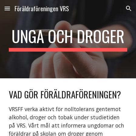
Föräldraföreningen VRS
Skip to main content
Skip to navigation
UNGA OCH DROGER
VAD GÖR FÖRÄLDRAFÖRENINGEN?
VRSFF verka aktivt för nolltolerans gentemot
alkohol, droger och tobak under studietiden
på VRS. Vårt mål att informera ungdomar och
föräldrar på skolan om droger genom