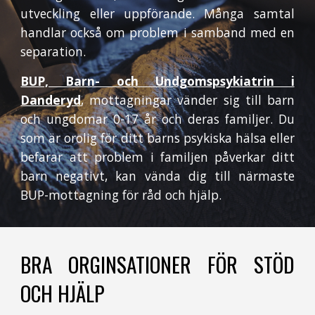
utveckling eller uppförande. Många samtal
handlar också om problem i samband med en
separation.
BUP, Barn- och Undgomspsykiatrin i
Danderyd
, mottagningar vänder sig till barn
och ungdomar 0-17 år och deras familjer. Du
som är orolig för ditt barns psykiska hälsa eller
befarar att problem i familjen påverkar ditt
barn negativt, kan vända dig till närmaste
BUP-mottagning för råd och hjälp.
BRA ORGINSATIONER FÖR STÖD
OCH HJÄLP