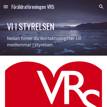
Föräldraföreningen VRS
Skip to main content
Skip to navigation
VI I STYRELSEN
Nedan finner du kontaktuppgifter till
medlemmar i styrelsen.