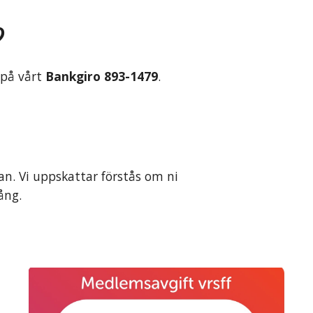
?
r på vårt
Bankgiro 893-1479
.
n. Vi uppskattar förstås om ni
ång.