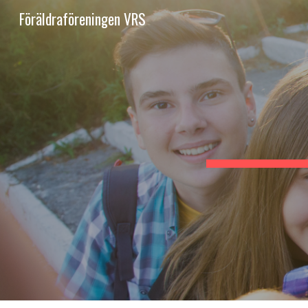
Föräldraföreningen VRS
Sk